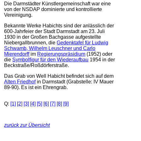
Die Darmstädter Künstlergemeinschaft war eine
von der NSDAP dominierte und kontrollierte
Vereinigung.
Bekannte Werke Habichts sind der anlässlich der
600-Jahrfeier der Stadt Darmstadt am 23. Juli
1930 in der Großen Bachgasse aufgestellte
Niebergallbrunnen, die
Gedenktafel für Ludwig
Schwamb, Wilhelm Leuschner und Carlo
Mierendorff
im
Regierungspräsidium
(1952) oder
die
Symbolfigur für den Wiederaufbau
1954 in der
Beckstraße/Roßdörferstraße.
Das Grab von Well Habicht befindet sich auf dem
Alten Friedhof
in Darmstadt (Grabstelle: IV Mauer
89-90). Es ist ein Ehrengrab.
Q:
[1]
[2]
[3]
[4]
[5]
[6]
[7]
[8]
[9]
zurück zur Übersicht