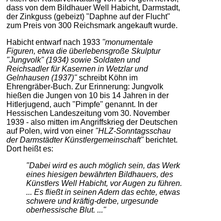
dass von dem Bildhauer Well Habicht, Darmstadt,
der Zinkguss (gebeizt) "Daphne auf der Flucht"
zum Preis von 300 Reichsmark angekauft wurde.
Habicht entwarf nach 1933
"monumentale
Figuren, etwa die überlebensgroße Skulptur
"Jungvolk" (1934) sowie Soldaten und
Reichsadler für Kasernen in Wetzlar und
Gelnhausen (1937)"
schreibt Köhn im
Ehrengräber-Buch. Zur Erinnerung: Jungvolk
hießen die Jungen von 10 bis 14 Jahren in der
Hitlerjugend, auch "Pimpfe" genannt. In der
Hessischen Landeszeitung vom 30. November
1939 - also mitten im Angriffskrieg der Deutschen
auf Polen, wird von einer
"HLZ-Sonntagsschau
der Darmstädter Künstlergemeinschaft"
berichtet.
Dort heißt es:
"Dabei wird es auch möglich sein, das Werk
eines hiesigen bewährten Bildhauers, des
Künstlers Well Habicht, vor Augen zu führen.
... Es fließt in seinen Adern das echte, etwas
schwere und kräftig-derbe, urgesunde
oberhessische Blut. ..."