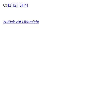
Q:
[1]
[2]
[3]
[4]
zurück zur Übersicht