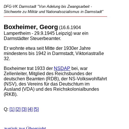
DFG-VK Darmstadt "Von Adelung bis Zwangsarbeit -
Stichworte zu Militär und Nationalsozialismus in Darmstadt"
Boxheimer, Georg
(16.6.1904
Lampertheim - 29.9.1945 Leipzig) war ein
Darmstädter Steuerbeamter.
Er wohnte etwa seit Mitte der 1930er Jahre
mindestens bis 1942 in Darmstadt, Viktoriastraße
32.
Boxheimer trat 1933 der
NSDAP
bei, war
Zellenleiter, Mitglied des Reichsbundes der
deutschen Beamten (RDB), der NS-Volkswohlfahrt
(NSV), des Vereins für das Deutschtum im
Ausland (VDA) und des Reichskolonialbundes
(RKB).
Q:
[1]
[2]
[3]
[4]
[5]
zurück zur Übersicht