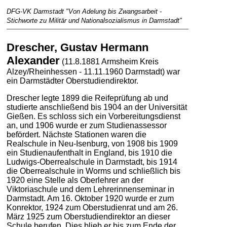
DFG-VK Darmstadt "Von Adelung bis Zwangsarbeit -
Stichworte zu Militär und Nationalsozialismus in Darmstadt"
Drescher, Gustav Hermann
Alexander
(11.8.1881 Armsheim Kreis
Alzey/Rheinhessen - 11.11.1960 Darmstadt) war
ein Darmstädter Oberstudiendirektor.
Drescher legte 1899 die Reifeprüfung ab und
studierte anschließend bis 1904 an der Universität
Gießen. Es schloss sich ein Vorbereitungsdienst
an, und 1906 wurde er zum Studienassessor
befördert. Nächste Stationen waren die
Realschule in Neu-Isenburg, von 1908 bis 1909
ein Studienaufenthalt in England, bis 1910 die
Ludwigs-Oberrealschule in Darmstadt, bis 1914
die Oberrealschule in Worms und schließlich bis
1920 eine Stelle als Oberlehrer an der
Viktoriaschule und dem Lehrerinnenseminar in
Darmstadt. Am 16. Oktober 1920 wurde er zum
Konrektor, 1924 zum Oberstudienrat und am 26.
März 1925 zum Oberstudiendirektor an dieser
Schule berufen. Dies blieb er bis zum Ende der