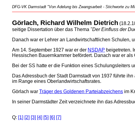
DFG-VK Darmstadt "Von Adelung bis Zwangsarbeit - Stichworte zu Mili
Görlach, Richard Wilhelm Dietrich
(18.2.1
seitige Dissertation über das Thema
"Der Einfluss der D
Danach war er Lehrer an Landwirtschaftlichen Schulen, 
Am 14. September 1927 war er der
NSDAP
beigetreten. 
Hessischen Bauernkammer befördert. Danach war er als Ob
Bei der SS hatte er die Funktion eines Schulungsleiters u
Das Adressbuch der Stadt Darmstadt von 1937 führte ihn a
im Range eines Oberlandwirtschaftsrates.
Görlach war
Träger des Goldenen Parteiabzeichens
im Kr
In seiner Darmstädter Zeit verzeichnete ihn das Adressb
Q:
[1]
[2]
[3]
[4]
[5]
[6]
[7]