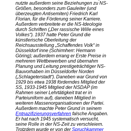
nutzte außerdem seine Beziehungen zu NS-
Größen, besonders zum Gauleiter (und
überzeugten Antisemiten) Friedrich Karl
Florian, für die Förderung seiner Karriere.
Außerdem verbreitete er die NS-Ideologie
durch Schriften („Der rassische Wille eines
Volkes“). 1937 hatte Peter Grund die
künstlerische Oberleitung der
Reichsausstellung „Schaffendes Volk“ in
Düsseldorf inne (Schirmherr: Hermann
Göring); außerdem errang er Erste Preise in
mehreren Wettbewerben und übernahm
Planung und Leitung prestigeträchtiger NS-
Bauvorhaben im Düsseldorfer Norden
(„Schlageterstadt“). Daneben war Grund von
1929 bis etwa 1938 förderndes Mitglied der
SS, 1933-1945 Mitglied der NSDAP (im
Rahmen seiner Lehrtätigkeit trat er in
Parteiuniform auf), daneben Mitglied in
weiteren Massenorganisationen der Partei.
Außerdem machte Peter Grund in seinem
Entnazifizierungsverfahren
falsche Angaben.
Er hat nach 1945 systematisch versucht,
seine Rolle in der NS-Zeit zu verschleiern.
Trotzdem wurde er von der
Spruchkammer