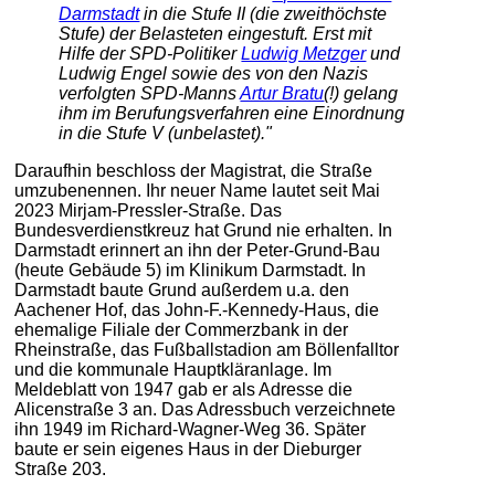
Darmstadt
in die Stufe II (die zweithöchste
Stufe) der Belasteten eingestuft. Erst mit
Hilfe der SPD-Politiker
Ludwig Metzger
und
Ludwig Engel sowie des von den Nazis
verfolgten SPD-Manns
Artur Bratu
(!) gelang
ihm im Berufungsverfahren eine Einordnung
in die Stufe V (unbelastet)."
Daraufhin beschloss der Magistrat, die Straße
umzubenennen. Ihr neuer Name lautet seit Mai
2023 Mirjam-Pressler-Straße. Das
Bundesverdienstkreuz hat Grund nie erhalten. In
Darmstadt erinnert an ihn der Peter-Grund-Bau
(heute Gebäude 5) im Klinikum Darmstadt. In
Darmstadt baute Grund außerdem u.a. den
Aachener Hof, das John-F.-Kennedy-Haus, die
ehemalige Filiale der Commerzbank in der
Rheinstraße, das Fußballstadion am Böllenfalltor
und die kommunale Hauptkläranlage. Im
Meldeblatt von 1947 gab er als Adresse die
Alicenstraße 3 an. Das Adressbuch verzeichnete
ihn 1949 im Richard-Wagner-Weg 36. Später
baute er sein eigenes Haus in der Dieburger
Straße 203.