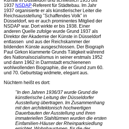
Künste in Düsseldorf und schließlich 1935 bis
1937
NSDAP
-Referent für Städtebau. Im Jahr
1937 organisierte er als künstlerischer Leiter die
Reichsausstellung "Schaffendes Volk" in
Düsseldorf, wo er auch prominentes Mitglied der
NSDAP war. Dort wirkte er bis 1938. Einer
anderen Quelle zufolge wurde Grund 1937 als
Direktor der Akademie der Künste in Düsseldorf
entlassen und aus der Reichskammer der
bildenden Künste ausgeschlossen. Der Biograph
Paul Girkon klammerte Grunds Tätigkeit während
des Nationalsozialismus in seiner erstmals 1952
und dann 1962 in Darmstadt erschienenen
wohlwollenden Biographie, die er Grund zum 60.
und 70. Geburtstag widmete, elegant aus.
Nüchtern heißt es dort:
"In den Jahren 1936/37 wurde Grund die
künstlerische Leitung der Düsseldorfer
Ausstellung übertragen. Im Zusammenhang
mit den architektonisch hochwertigen
Dauerbauten der Ausstellung und ihren
immateriellen Stahltürmen wurden die ersten
Einfamilien-Häuser der Rheinparksiedlung
errichtet, Wohnhaustypen, für die der