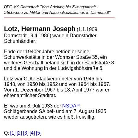
DFG-VK Darmstadt "Von Adelung bis Zwangsarbeit -
Stichworte zu Militär und Nationalsozialismus in Darmstadt"
Lotz, Hermann Joseph
(1.1.1909
Darmstadt - 9.4.1986) war ein Darmstädter
Schuhhändler.
Ende der 1940er Jahre betrieb er seine
Schuhwerkstätte in der Wormser Straße 35, ein
weiteres Geschäft befand sich in der Sandstraße 8
und die Wohnung in der Ludwigshöhstraße 5.
Lotz war CDU-Stadtverordneter von 1946 bis
1948, von 1950 bis 1952 und von 1964 bis 1967.
Vom 1. Dezember 1967 bis 18. April 1977 war er
ehrenamtlicher Stadtrat.
Er war am 8. Juli 1933 der
NSDAP
-
Schlägerbande SA bei- und am 7. August 1935
wieder ausgetreten, wie es hieß, freiwillig.
Q:
[1]
[2]
[3]
[4]
[5]