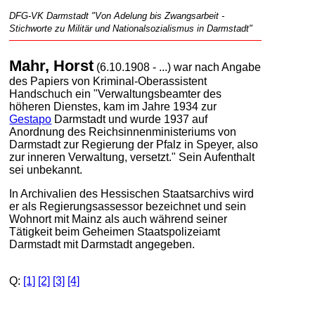
DFG-VK Darmstadt "Von Adelung bis Zwangsarbeit -
Stichworte zu Militär und Nationalsozialismus in Darmstadt"
Mahr, Horst
(6.10.1908 - ...) war nach Angabe
des Papiers von Kriminal-Oberassistent
Handschuch ein "Verwaltungsbeamter des
höheren Dienstes, kam im Jahre 1934 zur
Gestapo
Darmstadt und wurde 1937 auf
Anordnung des Reichsinnenministeriums von
Darmstadt zur Regierung der Pfalz in Speyer, also
zur inneren Verwaltung, versetzt." Sein Aufenthalt
sei unbekannt.
In Archivalien des Hessischen Staatsarchivs wird
er als Regierungsassessor bezeichnet und sein
Wohnort mit Mainz als auch während seiner
Tätigkeit beim Geheimen Staatspolizeiamt
Darmstadt mit Darmstadt angegeben.
Q:
[1]
[2]
[3]
[4]