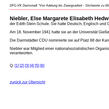
DFG-VK Darmstadt "Von Adelung bis Zwangsarbeit - Stichworte zu Mili
Niebler, Else Margarete Elisabeth Hedw
der Edith-Stein-Schule. Sie hatte Deutsch, Englisch und G
Am 18. November 1941 hatte sie an der Universität Gieß
Die Darmstädter CDU nominierte sie auf Platz 68 der Ka
Niebler war Mitglied einer nationalsozialistischen Organi
verantworten.
Q:
[1]
[2]
[3]
[4]
[5]
[6]
zurück zur Übersicht