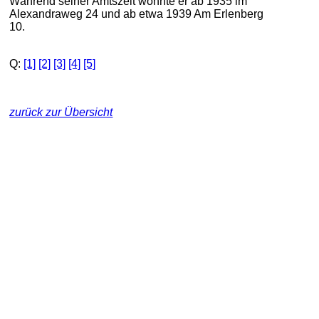
Während seiner Amtszeit wohnte er ab 1935 im
Alexandraweg 24 und ab etwa 1939 Am Erlenberg
10.
Q:
[1]
[2]
[3]
[4]
[5]
zurück zur Übersicht