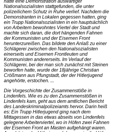
hatte eine Demonstration auswärtiger
Nationalsozialisten stattgefunden, die unter
polizeilichem Schutz in Ruhe verlief. Nachdem die
Demonstranten in Lokalen gegessen hatten, ging
ein Trupp Nationalsozialisten in ein hauptsächlich
von Arbeitern bewohntes Viertel der Stadt und
machte sich daran, die dort hängenden Fahnen
der Kommunisten und der Eisernen Front
herunterzureißen. Das bildete den Anlaß zu einer
Schlägerei zwischen den Nationalsozialisten
einerseits und Eisernen Frontleuten und
Kommunisten andererseits. Im Verlauf der
Schlägerei, bei der man sich zunächst mit Steinen
beworfen hatte, wurde der 18jährige Christian
Crößmann aus Pfungstadt, der der Hitlerjugend
angehörte, erstochen. ...
Die Vorgeschichte der Zusammenstöße in
Lindenfels. Wie es zu den Zusammenstößen in
Lindenfels kam, geht aus dem amtlichen Bericht
des Landeskriminalpolizeiamts hervor. Darin heiß
es: Ein Trupp Hitlerjugend ging nach dem
Mittagessen in das etwas abseits von Lindenfels
gelegene Arbeiterviertel, wo in Höfen zwei Fahnen
der Eisernen Front an Masten aufgehängt waren.