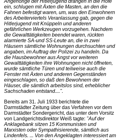
Angehörige der Hitlerjugend drangen in die Höfe
ein, schlugen mit Äxten die Masten, an den die
Fahnen befestigt waren, um, was den Einwohnern
des Arbeiterviertels Veranlassung gab, gegen die
Hitlerjugend mit Knüppeln und anderen
gefährlichen Werkzeugen vorzugehen. Nachdem
die Gewalttätigkeiten beendet waren, rückten
alarmierte SA-und SS-Leute an, die in zwei
Häusern sämtliche Wohnungen durchsuchten und
angaben, im Auftrag der Polizei zu handeln. Da
die Hausbewohner aus Angst vor weiteren
Gewalttätigkeiten ihre Wohnungen nicht öffneten,
wurde sämtliche Türen und teilweise auch die
Fenster mit Äxten und anderen Gegenständen
eingeschlagen, so daß den Bewohnern der
Häuser, die sämtlich arbeitslos sind, erheblicher
Sachschaden entstand....".
Bereits am 31. Juli 1933 berichtete die
Darmstädter Zeitung über das Verfahren vor dem
Darmstädter Sondergericht, das unter dem Vorsitz
von Landgerichtsdirektor Weiß tagte:
"Auf der
Anklagebank sitzen 15 Kommunisten und
Marxisten oder Sympathisierende, sämtlich aus
Lindenfels. ... Von den Angeklagten interessiert am