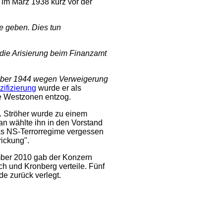
 im März 1938 kurz vor der
e geben. Dies tun
die Arisierung beim Finanzamt
mber 1944 wegen Verweigerung
zifizierung
wurde er als
die Westzonen entzog.
. Ströher wurde zu einem
an wählte ihn in den Vorstand
as NS-Terrorregime vergessen
rickung".
mber 2010 gab der Konzern
h und Kronberg verteile. Fünf
de zurück verlegt.