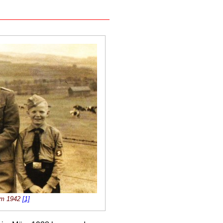
 um 1942
[1]