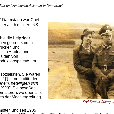
tär und Nationalsozialismus in Darmstadt"
7 Darmstadt) war Chef
aber auch mit dem NS-
te die Leipziger
hmen gemeinsam mit
erücken und
rk in Apolda und
s den von
oduktionspalette um
sozialisten. Sie waren
el"
[1]
, und profitierten
 ein, beteiligten sich
 1939"
. Sie besaßen
ormatoren, wo ebenfalls
ch der Machtergreifung
Karl Ströher (Mitte)
mpften und seit 1935