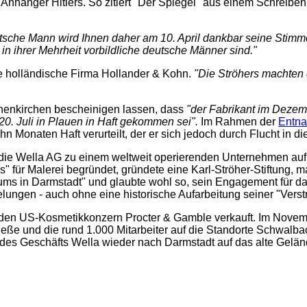
Anhänger Hitlers. So zitiert "Der Spiegel" aus einem Schreiben
tsche Mann wird Ihnen daher am 10. April dankbar seine Stimm
 in ihrer Mehrheit vorbildliche deutsche Männer sind."
e holländische Firma Hollander & Kohn.
"Die Ströhers machten 
henkirchen bescheinigen lassen, dass
"der Fabrikant im Deze
0. Juli in Plauen in Haft gekommen sei".
Im Rahmen der
Entna
hn Monaten Haft verurteilt, der er sich jedoch durch Flucht in 
, die Wella AG zu einem weltweit operierenden Unternehmen auf
 für Malerei begründet, gründete eine Karl-Ströher-Stiftung, m
s in Darmstadt" und glaubte wohl so, sein Engagement für d
lungen - auch ohne eine historische Aufarbeitung seiner "Verst
an den US-Kosmetikkonzern Procter & Gamble verkauft. Im Nove
eße und die rund 1.000 Mitarbeiter auf die Standorte Schwalbac
z des Geschäfts Wella wieder nach Darmstadt auf das alte Gelän