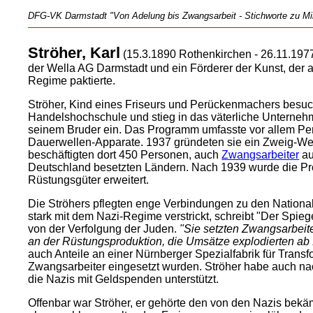
DFG-VK Darmstadt "Von Adelung bis Zwangsarbeit - Stichworte zu Mili
Ströher, Karl
(15.3.1890 Rothenkirchen - 26.11.197
der Wella AG Darmstadt und ein Förderer der Kunst, der 
Regime paktierte.
Ströher, Kind eines Friseurs und Perückenmachers besuch
Handelshochschule und stieg in das väterliche Unterne
seinem Bruder ein. Das Programm umfasste vor allem P
Dauerwellen-Apparate. 1937 gründeten sie ein Zweig-We
beschäftigten dort 450 Personen, auch
Zwangsarbeiter
au
Deutschland besetzten Ländern. Nach 1939 wurde die Pr
Rüstungsgüter erweitert.
Die Ströhers pflegten enge Verbindungen zu den National
stark mit dem Nazi-Regime verstrickt, schreibt "Der Spieg
von der Verfolgung der Juden.
"Sie setzten Zwangsarbeiter
an der Rüstungsproduktion, die Umsätze explodierten ab
auch Anteile an einer Nürnberger Spezialfabrik für Transf
Zwangsarbeiter eingesetzt wurden. Ströher habe auch na
die Nazis mit Geldspenden unterstützt.
Offenbar war Ströher, er gehörte den von den Nazis bekä