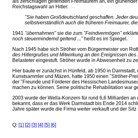
als zerschlagen geltenden Freimaurern an, ein glühender 
Reichstagswahl an Hitler:
"Sie haben Großdeutschland geschaffen. Jeder deu
selbstverständlich auch die früheren Freimaurer, die
1941
"übernahmen"
sie die zum
"Feindvermögen"
erklärt
noch steuermindernd geltend ..."
heißt es im Spiegel.
Nach 1945 habe sich Ströher vom Bürgermeister von Rot
des Hitlergrußes und Mitwirkung an den Ereignissen des 2
Belasteter eingestuft. Ströher wurde in Abwesenheit zu ze
Hier baute er zunächst in Hünfeld, ab 1950 in Darmstadt
Kunstsammler und Mäzen, hatte 1950 einen "Ströher-Preis"
der "Freunde und Förderer des Hessischen Landesmuseum
machen zu können. Seine politische Rehabilitation war ge
2003 wurde der Wella-Konzern für rund 6,6 Milliarden 
bekannt, dass er das Werk Darmstadt bis Ende 2014 schli
Jahre später wurde die Firma weiter verkauft und der Sit
Q:
[1]
[2]
[3]
[4]
[5]
[6]