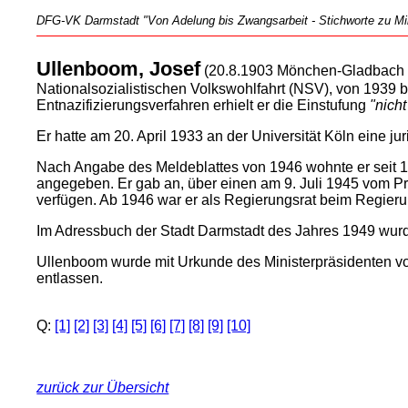
DFG-VK Darmstadt "Von Adelung bis Zwangsarbeit - Stichworte zu Mili
Ullenboom, Josef
(20.8.1903 Mönchen-Gladbach -
Nationalsozialistischen Volkswohlfahrt (NSV), von 1939 
Entnazifizierungsverfahren erhielt er die Einstufung
"nicht
Er hatte am 20. April 1933 an der Universität Köln eine j
Nach Angabe des Meldeblattes von 1946 wohnte er seit 19
angegeben. Er gab an, über einen am 9. Juli 1945 vom 
verfügen. Ab 1946 war er als Regierungsrat beim Regieru
Im Adressbuch der Stadt Darmstadt des Jahres 1949 wurde
Ullenboom wurde mit Urkunde des Ministerpräsidenten v
entlassen.
Q:
[1]
[2]
[3]
[4]
[5]
[6]
[7]
[8]
[9]
[10]
zurück zur Übersicht