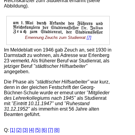
Reichskanzler zum Studienrat ernannt (siehe
Abbildung).
Ernennung Zeuchs zum Studienrat
[7]
Im Meldeblatt von 1946 gab Zeuch an, seit 1930 in
Darmstadt zu wohnen, als Adresse war Erlenberg
23 vermerkt. Als früherer Beruf war Studienrat, als
jetziger Beruf
"städtischer Hilfsarbeiter"
angegeben.
Die Phase als
"städtischer Hilfsarbeiter"
war kurz,
denn in der gleichen Festschrift der Georg-
Büchner-Schule wurde er erneut unter
"Mitglieder
des Lehrerkollegiums nach 1945"
als Studienrat
mit
"Eintritt 10.11.1947"
und
"Ruhestand
31.12.1952"
als immerhin erst 56 Jahre alten
Beamten geführt.
Q:
[1]
[2]
[3]
[4]
[5]
[6]
[7]
[8]