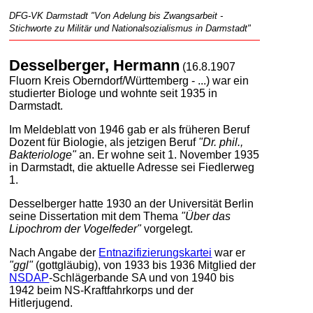
DFG-VK Darmstadt "Von Adelung bis Zwangsarbeit -
Stichworte zu Militär und Nationalsozialismus in Darmstadt"
Desselberger, Hermann
(16.8.1907
Fluorn Kreis Oberndorf/Württemberg - ...) war ein
studierter Biologe und wohnte seit 1935 in
Darmstadt.
Im Meldeblatt von 1946 gab er als früheren Beruf
Dozent für Biologie, als jetzigen Beruf
"Dr. phil.,
Bakteriologe"
an. Er wohne seit 1. November 1935
in Darmstadt, die aktuelle Adresse sei Fiedlerweg
1.
Desselberger hatte 1930 an der Universität Berlin
seine Dissertation mit dem Thema
"Über das
Lipochrom der Vogelfeder"
vorgelegt.
Nach Angabe der
Entnazifizierungskartei
war er
"ggl"
(gottgläubig), von 1933 bis 1936 Mitglied der
NSDAP
-Schlägerbande SA und von 1940 bis
1942 beim NS-Kraftfahrkorps und der
Hitlerjugend.