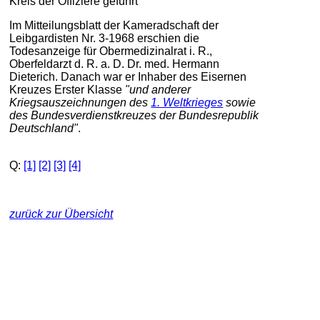
Kreis der Offiziere geführt
Im Mitteilungsblatt der Kameradschaft der
Leibgardisten Nr. 3-1968 erschien die
Todesanzeige für Obermedizinalrat i. R.,
Oberfeldarzt d. R. a. D. Dr. med. Hermann
Dieterich. Danach war er Inhaber des Eisernen
Kreuzes Erster Klasse
"und anderer
Kriegsauszeichnungen des
1. Weltkrieges
sowie
des Bundesverdienstkreuzes der Bundesrepublik
Deutschland"
.
Q:
[1]
[2]
[3]
[4]
zurück zur Übersicht