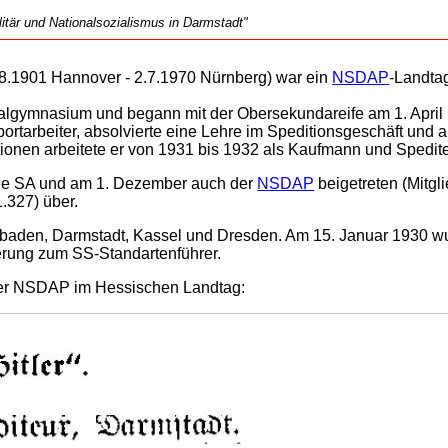
tär und Nationalsozialismus in Darmstadt"
8.1901 Hannover - 2.7.1970 Nürnberg) war ein
NSDAP
-Landta
lgymnasium und begann mit der Obersekundareife am 1. April
portarbeiter, absolvierte eine Lehre im Speditionsgeschäft und 
nen arbeitete er von 1931 bis 1932 als Kaufmann und Spedite
e SA und am 1. Dezember auch der
NSDAP
beigetreten (Mitg
.327) über.
sbaden, Darmstadt, Kassel und Dresden. Am 15. Januar 1930 w
erung zum SS-Standartenführer.
der NSDAP im Hessischen Landtag: