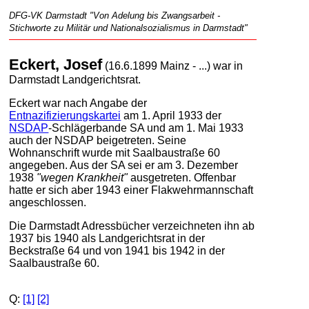
DFG-VK Darmstadt "Von Adelung bis Zwangsarbeit -
Stichworte zu Militär und Nationalsozialismus in Darmstadt"
Eckert, Josef
(16.6.1899 Mainz - ...) war in
Darmstadt Landgerichtsrat.
Eckert war nach Angabe der
Entnazifizierungskartei
am 1. April 1933 der
NSDAP
-Schlägerbande SA und am 1. Mai 1933
auch der NSDAP beigetreten. Seine
Wohnanschrift wurde mit Saalbaustraße 60
angegeben. Aus der SA sei er am 3. Dezember
1938
"wegen Krankheit"
ausgetreten. Offenbar
hatte er sich aber 1943 einer Flakwehrmannschaft
angeschlossen.
Die Darmstadt Adressbücher verzeichneten ihn ab
1937 bis 1940 als Landgerichtsrat in der
Beckstraße 64 und von 1941 bis 1942 in der
Saalbaustraße 60.
Q:
[1]
[2]