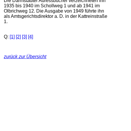
Die Darmstädter Adressbücher verzeichneten ihn
1935 bis 1940 im Schollweg 1 und ab 1941 im
Olbrichweg 12. Die Ausgabe von 1949 führte ihn
als Amtsgerichtsdirektor a. D. in der Kattreinstraße
1.
Q:
[1]
[2]
[3]
[4]
zurück zur Übersicht