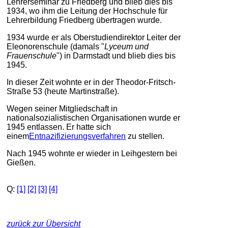
Lehrerseminar zu Friedberg und blieb dies bis
1934, wo ihm die Leitung der Hochschule für
Lehrerbildung Friedberg übertragen wurde.
1934 wurde er als Oberstudiendirektor Leiter der
Eleonorenschule (damals "
Lyceum und
Frauenschule
") in Darmstadt und blieb dies bis
1945.
In dieser Zeit wohnte er in der Theodor-Fritsch-
Straße 53 (heute Martinstraße).
Wegen seiner Mitgliedschaft in
nationalsozialistischen Organisationen wurde er
1945 entlassen. Er hatte sich
einem
Entnazifizierungsverfahren
zu stellen.
Nach 1945 wohnte er wieder in Leihgestern bei
Gießen.
Q:
[1]
[2]
[3]
[4]
zurück zur Übersicht