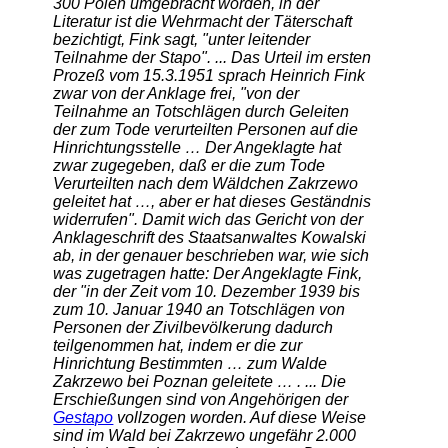
300 Polen umgebracht worden, in der
Literatur ist die Wehrmacht der Täterschaft
bezichtigt, Fink sagt, "unter leitender
Teilnahme der Stapo". ... Das Urteil im ersten
Prozeß vom 15.3.1951 sprach Heinrich Fink
zwar von der Anklage frei, "von der
Teilnahme an Totschlägen durch Geleiten
der zum Tode verurteilten Personen auf die
Hinrichtungsstelle … Der Angeklagte hat
zwar zugegeben, daß er die zum Tode
Verurteilten nach dem Wäldchen Zakrzewo
geleitet hat …, aber er hat dieses Geständnis
widerrufen". Damit wich das Gericht von der
Anklageschrift des Staatsanwaltes Kowalski
ab, in der genauer beschrieben war, wie sich
was zugetragen hatte: Der Angeklagte Fink,
der "in der Zeit vom 10. Dezember 1939 bis
zum 10. Januar 1940 an Totschlägen von
Personen der Zivilbevölkerung dadurch
teilgenommen hat, indem er die zur
Hinrichtung Bestimmten … zum Walde
Zakrzewo bei Poznan geleitete … . ... Die
Erschießungen sind von Angehörigen der
Gestapo
vollzogen worden. Auf diese Weise
sind im Wald bei Zakrzewo ungefähr 2.000