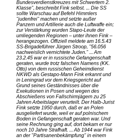
Bundesverdienstkreuzes mit Schwertern 2.
Klasse", beschreibt Fink selbst. ... Die SS
sollte Warschau auf Befehl Himmlers
"judenfrei" machen und setzte außer
Panzern und Artillerie auch die Luftwaffe ein;
zur Verstärkung wurden Stapo-Leute der
umliegenden Regionen – unter ihnen Fink –
herangezogen. Offiziell meldete am 16.5.43
SS-Brigadeführer Jürgen Stroop, "56.056
nachweislich vernichtete Juden." ... Am
23.2.45 war er in russische Gefangenschaft
geraten, wurde trotz falschen Namens (KK.
Otto) von dem russischen Geheimdienst
NKWD als Gestapo-Mann Fink erkannt und
in Leningrad vor dem Kriegsgericht auf
Grund seines Geständnisses über die
Exekutionen in Posen und wegen des
Abschießens von Fallschirmjägern zu 25
Jahren Arbeitslager verurteilt. Der Halb-Jurist
Fink setzte 1950 durch, daß er an Polen
ausgeliefert wurde, weil er auf polnischem
Boden in Gefangenschaft geraten war. Und
seine Rechnung ging auf, dort bekam er nur
noch 10 Jahre Strafhaft. ... Ab 1944 war Fink
an der "Partisanenbekämpfung" in einem