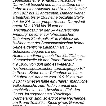
Lebensjahr eine "Knabenmittelschule" in
Darmstadt besucht und anschließend eine
Lehre in einer Anwalts- und Notariatskanzlei
von 1927 bis 32 angetreten. Danach war er
arbeitslos, bis er 1933 eine bezahlte Stelle
bei der SA-Untergruppe Hessen-Darmstadt
antrat. Von 1934 bis 35 war er
"Rechnungsführer der SA-Führerschule
Freiburg" bevor er zur "Preussischen
Geheimen Staatspolizei" in Koblenz als
Hilfsbeamter der Staatsanwaltschaft beitrat.
Seine eigentliche Laufbahn als NS-
Schlächter begann mit der
Abkommandierung nach Frankfurt/Oder, zur
"Sammelstelle für den Polen-Einsatz" am
4.9.1939. Von dort ging es weiter zur
"sicherheitspolizeilichen Einsatzgruppe VI"
in Posen. Seine erste Teilnahme an einer
"Säuberung" dauerte vom 10.9.39 bis zum
8.10.: In Gnesen hatte ein Pfarrer "männliche
Volksdeutsche zum Tode verurteilt und
erschießen lassen", beschreibt Fink den
Grund. Im sogenannten "Reichsgau
Wartheland" sind, so ergibt eine Recherche,
am 9. und 10.9.39 in Kleck (Kreis Gniesno)