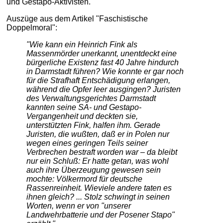
und Gestapo-Aktivisten.
Auszüge aus dem Artikel "Faschistische
Doppelmoral":
"Wie kann ein Heinrich Fink als
Massenmörder unerkannt, unentdeckt eine
bürgerliche Existenz fast 40 Jahre hindurch
in Darmstadt führen? Wie konnte er gar noch
für die Strafhaft Entschädigung erlangen,
während die Opfer leer ausgingen? Juristen
des Verwaltungsgerichtes Darmstadt
kannten seine SA- und Gestapo-
Vergangenheit und deckten sie,
unterstützten Fink, halfen ihm. Gerade
Juristen, die wußten, daß er in Polen nur
wegen eines geringen Teils seiner
Verbrechen bestraft worden war – da bleibt
nur ein Schluß: Er hatte getan, was wohl
auch ihre Überzeugung gewesen sein
mochte: Völkermord für deutsche
Rassenreinheit. Wieviele andere taten es
ihnen gleich? ... Stolz schwingt in seinen
Worten, wenn er von "unserer
Landwehrbatterie und der Posener Stapo"