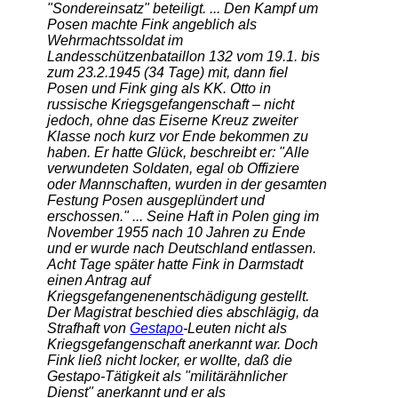
"Sondereinsatz" beteiligt. ... Den Kampf um
Posen machte Fink angeblich als
Wehrmachtssoldat im
Landesschützenbataillon 132 vom 19.1. bis
zum 23.2.1945 (34 Tage) mit, dann fiel
Posen und Fink ging als KK. Otto in
russische Kriegsgefangenschaft – nicht
jedoch, ohne das Eiserne Kreuz zweiter
Klasse noch kurz vor Ende bekommen zu
haben. Er hatte Glück, beschreibt er: "Alle
verwundeten Soldaten, egal ob Offiziere
oder Mannschaften, wurden in der gesamten
Festung Posen ausgeplündert und
erschossen." ... Seine Haft in Polen ging im
November 1955 nach 10 Jahren zu Ende
und er wurde nach Deutschland entlassen.
Acht Tage später hatte Fink in Darmstadt
einen Antrag auf
Kriegsgefangenenentschädigung gestellt.
Der Magistrat beschied dies abschlägig, da
Strafhaft von
Gestapo
-Leuten nicht als
Kriegsgefangenschaft anerkannt war. Doch
Fink ließ nicht locker, er wollte, daß die
Gestapo-Tätigkeit als "militärähnlicher
Dienst" anerkannt und er als