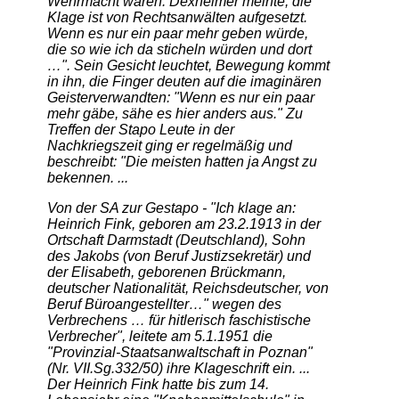
Wehrmacht waren. Dexheimer meinte, die
Klage ist von Rechtsanwälten aufgesetzt.
Wenn es nur ein paar mehr geben würde,
die so wie ich da sticheln würden und dort
…". Sein Gesicht leuchtet, Bewegung kommt
in ihn, die Finger deuten auf die imaginären
Geisterverwandten: "Wenn es nur ein paar
mehr gäbe, sähe es hier anders aus." Zu
Treffen der Stapo Leute in der
Nachkriegszeit ging er regelmäßig und
beschreibt: "Die meisten hatten ja Angst zu
bekennen. ...
Von der SA zur Gestapo - "Ich klage an:
Heinrich Fink, geboren am 23.2.1913 in der
Ortschaft Darmstadt (Deutschland), Sohn
des Jakobs (von Beruf Justizsekretär) und
der Elisabeth, geborenen Brückmann,
deutscher Nationalität, Reichsdeutscher, von
Beruf Büroangestellter…" wegen des
Verbrechens … für hitlerisch faschistische
Verbrecher", leitete am 5.1.1951 die
"Provinzial-Staatsanwaltschaft in Poznan"
(Nr. VII.Sg.332/50) ihre Klageschrift ein. ...
Der Heinrich Fink hatte bis zum 14.