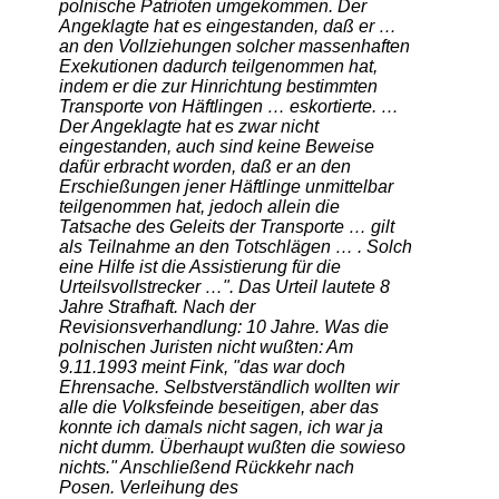
polnische Patrioten umgekommen. Der
Angeklagte hat es eingestanden, daß er …
an den Vollziehungen solcher massenhaften
Exekutionen dadurch teilgenommen hat,
indem er die zur Hinrichtung bestimmten
Transporte von Häftlingen … eskortierte. …
Der Angeklagte hat es zwar nicht
eingestanden, auch sind keine Beweise
dafür erbracht worden, daß er an den
Erschießungen jener Häftlinge unmittelbar
teilgenommen hat, jedoch allein die
Tatsache des Geleits der Transporte … gilt
als Teilnahme an den Totschlägen … . Solch
eine Hilfe ist die Assistierung für die
Urteilsvollstrecker …". Das Urteil lautete 8
Jahre Strafhaft. Nach der
Revisionsverhandlung: 10 Jahre. Was die
polnischen Juristen nicht wußten: Am
9.11.1993 meint Fink, "das war doch
Ehrensache. Selbstverständlich wollten wir
alle die Volksfeinde beseitigen, aber das
konnte ich damals nicht sagen, ich war ja
nicht dumm. Überhaupt wußten die sowieso
nichts." Anschließend Rückkehr nach
Posen. Verleihung des