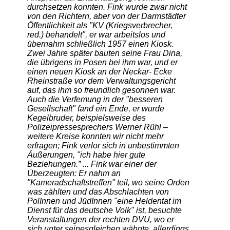
durchsetzen konnten. Fink wurde zwar nicht
von den Richtern, aber von der Darmstädter
Öffentlichkeit als "KV (Kriegsverbrecher,
red.) behandelt", er war arbeitslos und
übernahm schließlich 1957 einen Kiosk.
Zwei Jahre später bauten seine Frau Dina,
die übrigens in Posen bei ihm war, und er
einen neuen Kiosk an der Neckar- Ecke
Rheinstraße vor dem Verwaltungsgericht
auf, das ihm so freundlich gesonnen war.
Auch die Verfemung in der "besseren
Gesellschaft" fand ein Ende, er wurde
Kegelbruder, beispielsweise des
Polizeipressesprechers Werner Rühl –
weitere Kreise konnten wir nicht mehr
erfragen; Fink verlor sich in unbestimmten
Äußerungen, "ich habe hier gute
Beziehungen.” ... Fink war einer der
Überzeugten: Er nahm an
"Kameradschaftstreffen" teil, wo seine Orden
was zählten und das Abschlachten von
PolInnen und JüdInnen "eine Heldentat im
Dienst für das deutsche Volk" ist, besuchte
Veranstaltungen der rechten DVU, wo er
sich unter seinesgleichen wähnte, allerdings