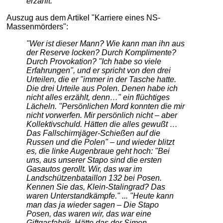
erzählt."
Auszug aus dem Artikel "Karriere eines NS-
Massenmörders":
"Wer ist dieser Mann? Wie kann man ihn aus
der Reserve locken? Durch Komplimente?
Durch Provokation? "Ich habe so viele
Erfahrungen", und er spricht von den drei
Urteilen, die er "immer in der Tasche hatte.
Die drei Urteile aus Polen. Denen habe ich
nicht alles erzählt, denn…" ein flüchtiges
Lächeln. "Persönlichen Mord konnten die mir
nicht vorwerfen. Mir persönlich nicht – aber
Kollektivschuld. Hätten die alles gewußt …
Das Fallschirmjäger-Schießen auf die
Russen und die Polen" – und wieder blitzt
es, die linke Augenbraue geht hoch: "Bei
uns, aus unserer Stapo sind die ersten
Gasautos gerollt. Wir, das war im
Landschützenbataillon 132 bei Posen.
Kennen Sie das, Klein-Stalingrad? Das
waren Unterstandkämpfe." ... "Heute kann
man das ja wieder sagen – Die Stapo
Posen, das waren wir, das war eine
Giftgasfabrik. Hätte das der Simon