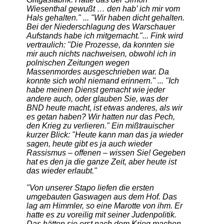
Wiesenthal gewußt … den hab’ ich mir vom
Hals gehalten." ... "Wir haben dicht gehalten.
Bei der Niederschlagung des Warschauer
Aufstands habe ich mitgemacht."... Fink wird
vertraulich: "Die Prozesse, da konnten sie
mir auch nichts nachweisen, obwohl ich in
polnischen Zeitungen wegen
Massenmordes ausgeschrieben war. Da
konnte sich wohl niemand erinnern." ... "Ich
habe meinen Dienst gemacht wie jeder
andere auch, oder glauben Sie, was der
BND heute macht, ist etwas anderes, als wir
es getan haben? Wir hatten nur das Pech,
den Krieg zu verlieren." Ein mißtrauischer
kurzer Blick: "Heute kann man das ja wieder
sagen, heute gibt es ja auch wieder
Rassismus – offenen – wissen Sie! Gegeben
hat es den ja die ganze Zeit, aber heute ist
das wieder erlaubt."
"Von unserer Stapo liefen die ersten
umgebauten Gaswagen aus dem Hof. Das
lag am Himmler, so eine Marotte von ihm. Er
hatte es zu voreilig mit seiner Judenpolitik.
Das hätten sie erst nach dem Krieg machen