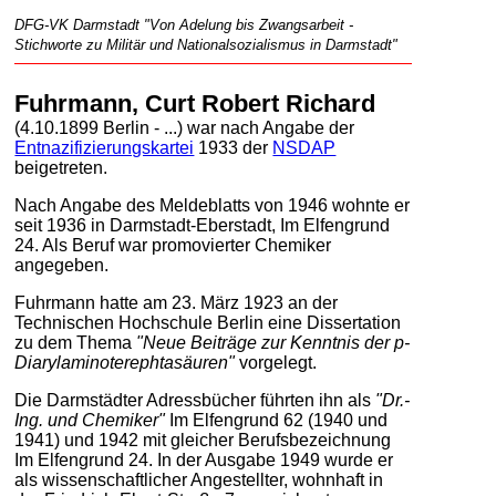
DFG-VK Darmstadt "Von Adelung bis Zwangsarbeit -
Stichworte zu Militär und Nationalsozialismus in Darmstadt"
Fuhrmann, Curt Robert Richard
(4.10.1899 Berlin - ...) war nach Angabe der
Entnazifizierungskartei
1933 der
NSDAP
beigetreten.
Nach Angabe des Meldeblatts von 1946 wohnte er
seit 1936 in Darmstadt-Eberstadt, Im Elfengrund
24. Als Beruf war promovierter Chemiker
angegeben.
Fuhrmann hatte am 23. März 1923 an der
Technischen Hochschule Berlin eine Dissertation
zu dem Thema
"Neue Beiträge zur Kenntnis der p-
Diarylaminoterephtasäuren"
vorgelegt.
Die Darmstädter Adressbücher führten ihn als
"Dr.-
Ing. und Chemiker"
Im Elfengrund 62 (1940 und
1941) und 1942 mit gleicher Berufsbezeichnung
Im Elfengrund 24. In der Ausgabe 1949 wurde er
als wissenschaftlicher Angestellter, wohnhaft in