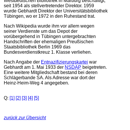
Westdeutschen Bibliothek in Marburg beschäftigt,
seit 1954 als stellvertretender Direktor. 1959
wurde Gebhardt Direktor der Universitätsbibliothek
Tübingen, wo er 1972 in den Ruhestand trat.
Nach Wikipedia wurde ihm vor allem wegen
seiner Verdienste um das Depot der
vorübergehend in Tübingen untergebrachten
Handschriften der ehemaligen Preußischen
Staatsbibliothek Berlin 1969 das
Bundesverdienstkreuz 1. Klasse verliehen.
Nach Angabe der
Entnazifizierungskartei
war
Gebhardt am 1. Mai 1933 der
NSDAP
beigetreten.
Eine weitere Mitgliedschaft bestand bei deren
Schlägerbande SA. Als Adresse war dort der
Heinz-Heim-Weg 4 angegeben.
Q:
[1]
[2]
[3]
[4]
[5]
zurück zur Übersicht