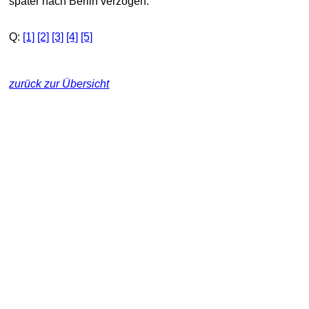
später nach Berlin verzogen.
Q:
[1]
[2]
[3]
[4]
[5]
zurück zur Übersicht