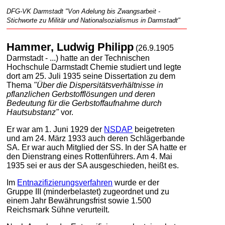
DFG-VK Darmstadt "Von Adelung bis Zwangsarbeit -
Stichworte zu Militär und Nationalsozialismus in Darmstadt"
Hammer, Ludwig Philipp
(26.9.1905
Darmstadt - ...) hatte an der Technischen
Hochschule Darmstadt Chemie studiert und legte
dort am 25. Juli 1935 seine Dissertation zu dem
Thema
"Über die Dispersitätsverhältnisse in
pflanzlichen Gerbstofflösungen und deren
Bedeutung für die Gerbstoffaufnahme durch
Hautsubstanz"
vor.
Er war am 1. Juni 1929 der
NSDAP
beigetreten
und am 24. März 1933 auch deren Schlägerbande
SA. Er war auch Mitglied der SS. In der SA hatte er
den Dienstrang eines Rottenführers. Am 4. Mai
1935 sei er aus der SA ausgeschieden, heißt es.
Im
Entnazifizierungsverfahren
wurde er der
Gruppe III (minderbelastet) zugeordnet und zu
einem Jahr Bewährungsfrist sowie 1.500
Reichsmark Sühne verurteilt.