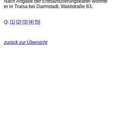
Nach Angabe der Entnazifizierungskartei wohnte
er in Traisa bei Darmstadt, Waldstraße 63.
Q:
[1]
[2]
[3]
[4]
[5]
zurück zur Übersicht