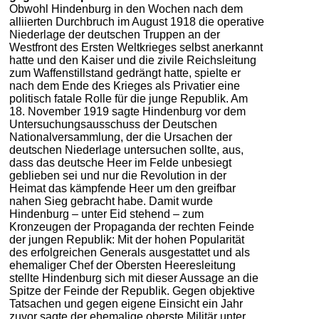
Obwohl Hindenburg in den Wochen nach dem
alliierten Durchbruch im August 1918 die operative
Niederlage der deutschen Truppen an der
Westfront des Ersten Weltkrieges selbst anerkannt
hatte und den Kaiser und die zivile Reichsleitung
zum Waffenstillstand gedrängt hatte, spielte er
nach dem Ende des Krieges als Privatier eine
politisch fatale Rolle für die junge Republik. Am
18. November 1919 sagte Hindenburg vor dem
Untersuchungsausschuss der Deutschen
Nationalversammlung, der die Ursachen der
deutschen Niederlage untersuchen sollte, aus,
dass das deutsche Heer im Felde unbesiegt
geblieben sei und nur die Revolution in der
Heimat das kämpfende Heer um den greifbar
nahen Sieg gebracht habe. Damit wurde
Hindenburg – unter Eid stehend – zum
Kronzeugen der Propaganda der rechten Feinde
der jungen Republik: Mit der hohen Popularität
des erfolgreichen Generals ausgestattet und als
ehemaliger Chef der Obersten Heeresleitung
stellte Hindenburg sich mit dieser Aussage an die
Spitze der Feinde der Republik. Gegen objektive
Tatsachen und gegen eigene Einsicht ein Jahr
zuvor sagte der ehemalige oberste Militär unter