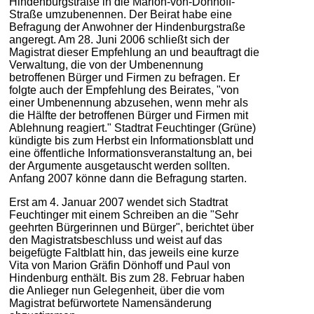
Hindenburgstraße in die Marion-von-Dönhoff-
Straße umzubenennen. Der Beirat habe eine
Befragung der Anwohner der Hindenburgstraße
angeregt. Am 28. Juni 2006 schließt sich der
Magistrat dieser Empfehlung an und beauftragt die
Verwaltung, die von der Umbenennung
betroffenen Bürger und Firmen zu befragen. Er
folgte auch der Empfehlung des Beirates, "von
einer Umbenennung abzusehen, wenn mehr als
die Hälfte der betroffenen Bürger und Firmen mit
Ablehnung reagiert." Stadtrat Feuchtinger (Grüne)
kündigte bis zum Herbst ein Informationsblatt und
eine öffentliche Informationsveranstaltung an, bei
der Argumente ausgetauscht werden sollten.
Anfang 2007 könne dann die Befragung starten.
Erst am 4. Januar 2007 wendet sich Stadtrat
Feuchtinger mit einem Schreiben an die "Sehr
geehrten Bürgerinnen und Bürger", berichtet über
den Magistratsbeschluss und weist auf das
beigefügte Faltblatt hin, das jeweils eine kurze
Vita von Marion Gräfin Dönhoff und Paul von
Hindenburg enthält. Bis zum 28. Februar haben
die Anlieger nun Gelegenheit, über die vom
Magistrat befürwortete Namensänderung