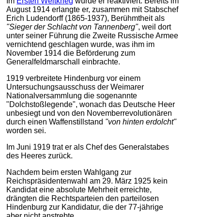
Im
Ersten Weltkrieg
wurde er reaktiviert. Bereits im
August 1914 erlangte er, zusammen mit Stabschef
Erich Ludendorff (1865-1937), Berühmtheit als
"Sieger der Schlacht von Tannenberg"
, weil dort
unter seiner Führung die Zweite Russische Armee
vernichtend geschlagen wurde, was ihm im
November 1914 die Beförderung zum
Generalfeldmarschall einbrachte.
1919 verbreitete Hindenburg vor einem
Untersuchungsausschuss der Weimarer
Nationalversammlung die sogenannte
"Dolchstoßlegende", wonach das Deutsche Heer
unbesiegt und von den Novemberrevolutionären
durch einen Waffenstillstand
"von hinten erdolcht"
worden sei.
Im Juni 1919 trat er als Chef des Generalstabes
des Heeres zurück.
Nachdem beim ersten Wahlgang zur
Reichspräsidentenwahl am 29. März 1925 kein
Kandidat eine absolute Mehrheit erreichte,
drängten die Rechtsparteien den parteilosen
Hindenburg zur Kandidatur, die der 77-jährige
aber nicht anstrebte.