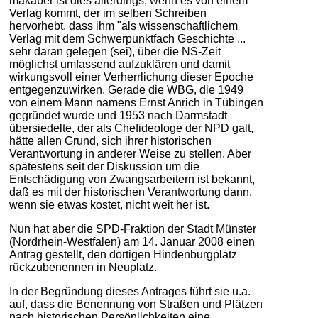
makaber ist dies allerdings, wenn es von einem
Verlag kommt, der im selben Schreiben
hervorhebt, dass ihm "als wissenschaftlichem
Verlag mit dem Schwerpunktfach Geschichte ...
sehr daran gelegen (sei), über die NS-Zeit
möglichst umfassend aufzuklären und damit
wirkungsvoll einer Verherrlichung dieser Epoche
entgegenzuwirken. Gerade die WBG, die 1949
von einem Mann namens Ernst Anrich in Tübingen
gegründet wurde und 1953 nach Darmstadt
übersiedelte, der als Chefideologe der NPD galt,
hätte allen Grund, sich ihrer historischen
Verantwortung in anderer Weise zu stellen. Aber
spätestens seit der Diskussion um die
Entschädigung von Zwangsarbeitern ist bekannt,
daß es mit der historischen Verantwortung dann,
wenn sie etwas kostet, nicht weit her ist.
Nun hat aber die SPD-Fraktion der Stadt Münster
(Nordrhein-Westfalen) am 14. Januar 2008 einen
Antrag gestellt, den dortigen Hindenburgplatz
rückzubenennen in Neuplatz.
In der Begründung dieses Antrages führt sie u.a.
auf, dass die Benennung von Straßen und Plätzen
nach historischen Persönlichkeiten eine