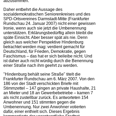
abzustimmen.
Daher entbehrt die Aussage des
sozialdemokratischen Seniorenkreises und des
SPD-Ortsvereines Darmstadt-Mitte (Frankfurter
Rundschau 24. Januar 2007) nicht einer gewissen
Ironie, wenn auch sie jetzt die Umbenennung
unterstützen. Erklärungsbedürftig allein bleibt die
späte Einsicht. Aber besser spät als nie. Denn
gleich aus welcher Perspektive Hindenburg
betrachtet werden mag: verdient gemacht für
Deutschland, für Frieden, Demokratie, gegen
Faschismus – das hat er sich beileibe nicht. Und
ist daher auch nicht würdig durch die Benennung
einer Straße nach ihm geehrt zu werden.
"Hindenburg behält seine Straße" titelt die
Frankfurter Rundschau am 6. März 2007. Von den
186 von der Stadt verschickten Briefe mit
Stimmzettel – 147 gingen an private Haushalte, 21
an Mieter und 18 an Gewerbebetriebe – kamen 7
als nicht zustellbar zurück. Es antworteten 154
Anwohner und 151 stimmten gegen die
Umbenennung. Nur zwei Anwohner votierten
dafür, einer enthielt sich. Dieses Ergebnis