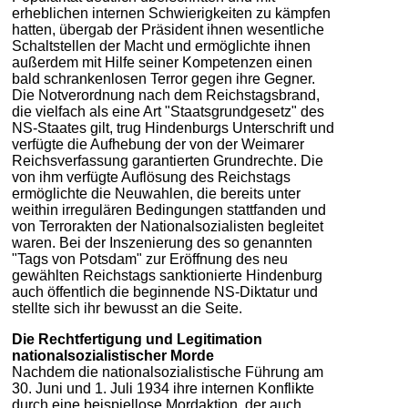
erheblichen internen Schwierigkeiten zu kämpfen
hatten, übergab der Präsident ihnen wesentliche
Schaltstellen der Macht und ermöglichte ihnen
außerdem mit Hilfe seiner Kompetenzen einen
bald schrankenlosen Terror gegen ihre Gegner.
Die Notverordnung nach dem Reichstagsbrand,
die vielfach als eine Art "Staatsgrundgesetz" des
NS-Staates gilt, trug Hindenburgs Unterschrift und
verfügte die Aufhebung der von der Weimarer
Reichsverfassung garantierten Grundrechte. Die
von ihm verfügte Auflösung des Reichstags
ermöglichte die Neuwahlen, die bereits unter
weithin irregulären Bedingungen stattfanden und
von Terrorakten der Nationalsozialisten begleitet
waren. Bei der Inszenierung des so genannten
"Tags von Potsdam" zur Eröffnung des neu
gewählten Reichstags sanktionierte Hindenburg
auch öffentlich die beginnende NS-Diktatur und
stellte sich ihr bewusst an die Seite.
Die Rechtfertigung und Legitimation
nationalsozialistischer Morde
Nachdem die nationalsozialistische Führung am
30. Juni und 1. Juli 1934 ihre internen Konflikte
durch eine beispiellose Mordaktion, der auch