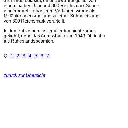
als minderbelastet, einer Bewährungsfrist von
einem halben Jahr und 300 Reichsmark Sühne
eingeordnet. Im weiteren Verfahren wurde als
Mitläufer anerkannt und zu einer Sühneleistung
von 300 Reichsmark verurteilt.
In den Polizeiberuf ist er offenbar nicht zurück
gekehrt, denn das Adressbuch von 1949 führte ihn
als Ruhestandsbeamten.
Q:
[1]
[2]
[3]
[4]
[5]
[6]
[7]
zurück zur Übersicht