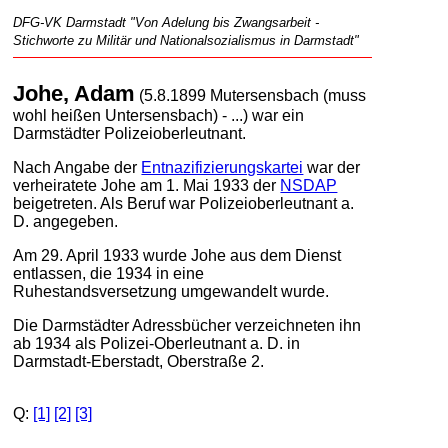
DFG-VK Darmstadt "Von Adelung bis Zwangsarbeit -
Stichworte zu Militär und Nationalsozialismus in Darmstadt"
Johe, Adam
(5.8.1899 Mutersensbach (muss
wohl heißen Untersensbach) - ...) war ein
Darmstädter Polizeioberleutnant.
Nach Angabe der
Entnazifizierungskartei
war der
verheiratete Johe am 1. Mai 1933 der
NSDAP
beigetreten. Als Beruf war Polizeioberleutnant a.
D. angegeben.
Am 29. April 1933 wurde Johe aus dem Dienst
entlassen, die 1934 in eine
Ruhestandsversetzung umgewandelt wurde.
Die Darmstädter Adressbücher verzeichneten ihn
ab 1934 als Polizei-Oberleutnant a. D. in
Darmstadt-Eberstadt, Oberstraße 2.
Q:
[1]
[2]
[3]