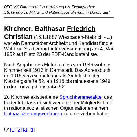
DFG-VK Darmstadt "Von Adelung bis Zwangsarbeit -
Stichworte zu Militär und Nationalsozialismus in Darmstadt"
Kirchner, Balthasar
Friedrich
Christian
(16.1.1887 Wiesbaden-Biebrich - ...)
war ein Darmstädter Architekt und Kandidat für die
Wahl zur Stadtverordnetenversammlung am 4. Mai
1952 auf Platz 23 der FDP-Kandidatenliste.
Nach Angabe des Meldeblattes von 1946 wohnte
Kirchner seit 1913 in Darmstadt. Das Adressbuch
on 1915 verzeichnete ihn als Architekt in der
Kiesbergstraße 52, ab 1916 bis mindestens 1949
in der Ludwigshöhstraße 52.
Zu Kirchner existiert eine
Spruchkammerakte
, das
bedeutet, dass er sich wegen einer Mitgliedschaft
in nationalsozialistischen Organisationen einem
Entnazifizierungsverfahren
zu unterziehen hatte.
Q:
[1]
[2]
[3]
[4]