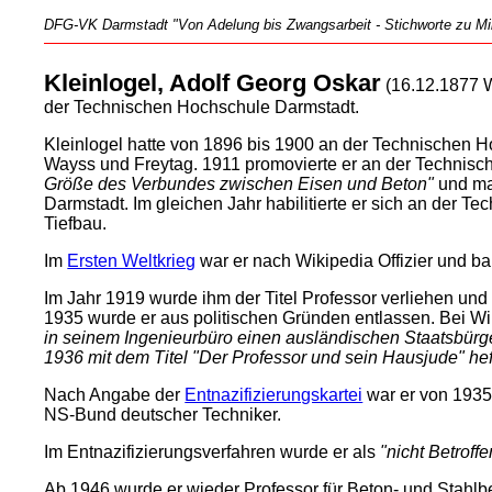
DFG-VK Darmstadt "Von Adelung bis Zwangsarbeit - Stichworte zu Mili
Kleinlogel, Adolf Georg Oskar
(16.12.1877 W
der Technischen Hochschule Darmstadt.
Kleinlogel hatte von 1896 bis 1900 an der Technischen Ho
Wayss und Freytag. 1911 promovierte er an der Technis
Größe des Verbundes zwischen Eisen und Beton"
und mac
Darmstadt. Im gleichen Jahr habilitierte er sich an der
Tiefbau.
Im
Ersten Weltkrieg
war er nach Wikipedia Offizier und ba
Im Jahr 1919 wurde ihm der Titel Professor verliehen un
1935 wurde er aus politischen Gründen entlassen. Bei Wi
in seinem Ingenieurbüro einen ausländischen Staatsbürger
1936 mit dem Titel "Der Professor und sein Hausjude" heft
Nach Angabe der
Entnazifizierungskartei
war er von 1935
NS-Bund deutscher Techniker.
Im Entnazifizierungsverfahren wurde er als
"nicht Betroffe
Ab 1946 wurde er wieder Professor für Beton- und Stahl