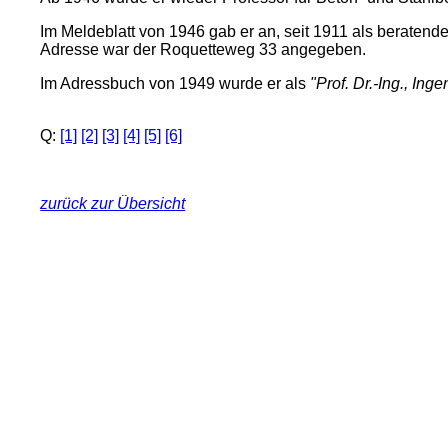
Im Meldeblatt von 1946 gab er an, seit 1911 als beraten
Adresse war der Roquetteweg 33 angegeben.
Im Adressbuch von 1949 wurde er als
"Prof. Dr.-Ing., Ing
Q:
[1]
[2]
[3]
[4]
[5]
[6]
zurück zur Übersicht