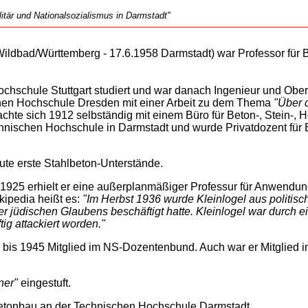
tär und Nationalsozialismus in Darmstadt"
ildbad/Württemberg - 17.6.1958 Darmstadt) war Professor für 
chschule Stuttgart studiert und war danach Ingenieur und Ober
chen Hochschule Dresden mit einer Arbeit zu dem Thema
"Über 
hte sich 1912 selbständig mit einem Büro für Beton-, Stein-, H
 Technischen Hochschule in Darmstadt und wurde Privatdozent f
ute erste Stahlbeton-Unterstände.
d 1925 erhielt er eine außerplanmäßiger Professur für Anwend
kipedia heißt es:
"Im Herbst 1936 wurde Kleinlogel aus politisc
 jüdischen Glaubens beschäftigt hatte. Kleinlogel war durch ein
ig attackiert worden."
 bis 1945 Mitglied im NS-Dozentenbund. Auch war er Mitglied 
ner"
eingestuft.
betonbau an der Technischen Hochschule Darmstadt.