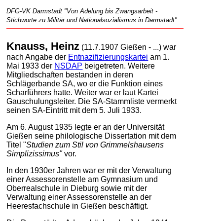
DFG-VK Darmstadt "Von Adelung bis Zwangsarbeit -
Stichworte zu Militär und Nationalsozialismus in Darmstadt"
Knauss, Heinz
(11.7.1907 Gießen - ...) war
nach Angabe der
Entnazifizierungskartei
am 1.
Mai 1933 der
NSDAP
beigetreten. Weitere
Mitgliedschaften bestanden in deren
Schlägerbande SA, wo er die Funktion eines
Scharführers hatte. Weiter war er laut Kartei
Gauschulungsleiter. Die SA-Stammliste vermerkt
seinen SA-Eintritt mit dem 5. Juli 1933.
Am 6. August 1935 legte er an der Universität
Gießen seine philologische Dissertation mit dem
Titel "
Studien zum Stil von Grimmelshausens
Simplizissimus"
vor.
In den 1930er Jahren war er mit der Verwaltung
einer Assessorenstelle am Gymnasium und
Oberrealschule in Dieburg sowie mit der
Verwaltung einer Assessorenstelle an der
Heeresfachschule in Gießen beschäftigt.