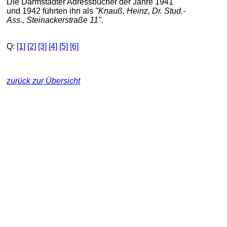
Die Darmstädter Adressbücher der Jahre 1941
und 1942 führten ihn als
"Knauß, Heinz, Dr. Stud.-
Ass., Steinackerstraße 11"
.
Q:
[1]
[2]
[3]
[4]
[5]
[6]
zurück zur Übersicht