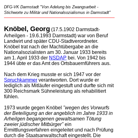
DFG-VK Darmstadt "Von Adelung bis Zwangsarbeit -
Stichworte zu Militär und Nationalsozialismus in Darmstadt"
Knöbel, Georg
(17.5.1902 Darmstadt-
Arheilgen - 19.6.1993 Darmstadt) war von Beruf
Landwirt und später CDU-Stadtverordneter.
Knöbel trat nach der Machtübergabe an die
Nationalsozialisten am 30. Januar 1933 bereits
am 1. April 1933 der
NSDAP
bei. Von 1942 bis
1944 übte er das Amt des Ortsbauernführers aus.
Nach dem Krieg musste er sich 1947 vor der
Spruchkammer
verantworten. Dort wurde er
lediglich als Mitläufer eingestuft und durfte sich mit
300 Reichsmark Sühneleistung als rehabilitiert
fühlen.
1973 wurde gegen Knöbel
"wegen des Vorwurfs
der Beteiligung an der angeblich im Jahre 1933 in
Arheilgen begangenen gewaltsamen Tötung
zweier jüdischer Mitbürger"
ein
Ermittlungsverfahren eingeleitet und nach Prüfung
durch die Staatsanwaltschaft eingestellt. Die