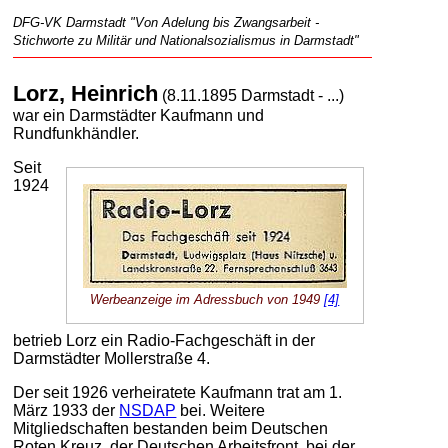
DFG-VK Darmstadt "Von Adelung bis Zwangsarbeit -
Stichworte zu Militär und Nationalsozialismus in Darmstadt"
Lorz, Heinrich
(8.11.1895 Darmstadt - ...)
war ein Darmstädter Kaufmann und
Rundfunkhändler.
Seit
1924
Werbeanzeige im Adressbuch von 1949
[4]
betrieb Lorz ein Radio-Fachgeschäft in der
Darmstädter Mollerstraße 4.
Der seit 1926 verheiratete Kaufmann trat am 1.
März 1933 der
NSDAP
bei. Weitere
Mitgliedschaften bestanden beim Deutschen
Roten Kreuz, der Deutschen Arbeitsfront, bei der