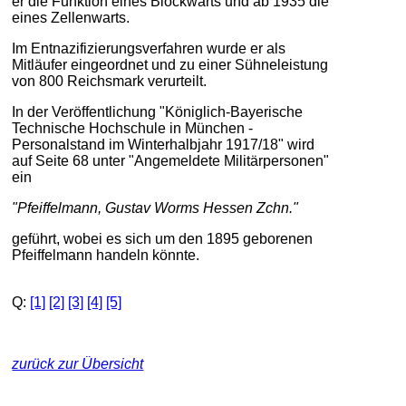
er die Funktion eines Blockwarts und ab 1935 die
eines Zellenwarts.
Im Entnazifizierungsverfahren wurde er als
Mitläufer eingeordnet und zu einer Sühneleistung
von 800 Reichsmark verurteilt.
In der Veröffentlichung "Königlich-Bayerische
Technische Hochschule in München -
Personalstand im Winterhalbjahr 1917/18" wird
auf Seite 68 unter "Angemeldete Militärpersonen"
ein
"Pfeiffelmann, Gustav Worms Hessen Zchn."
geführt, wobei es sich um den 1895 geborenen
Pfeiffelmann handeln könnte.
Q:
[1]
[2]
[3]
[4]
[5]
zurück zur Übersicht