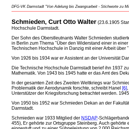
DFG-VK Darmstadt "Von Adelung bis Zwangsarbeit - Stichworte zu Mili
Schmieden, Curt Otto Walter
(23.6.1905 Star
Hochschule Darmstadt.
Der Sohn des Oberstleutnants Walter Schmieden studierte
in Berlin zum Thema "Über den Widerstand einer in einer F
Technischen Hochschule in Danzig mit einer Arbeit über "
Von 1926 bis 1934 war er Assistent an der Universität Da
Die Technische Hochschule Darmstadt berief ihn 1937 zu
Mathematik. Von 1943 bis 1945 hatte er das Amt des Dek
In der gesamten Zeit des Zweiten Weltkriegs war Schmied
Problematik der Aerodynamik forschte, schreibt Hanel
[6]
Unterstützer der Kriegsforschung betrachtet werden. 1945
Von 1950 bis 1952 war Schmieden Dekan an der Fakultät
Darmstadt.
Schmieden war 1933 Mitglied der
NSDAP
-Schlägerband
455), Er gehörte zur Ortsgruppe Steinberg. Auch gehö
eingestuft und zu einer Sühneleistung von 2.000 Reichsmar