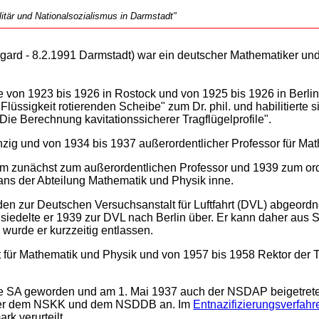
tär und Nationalsozialismus in Darmstadt"
gard - 8.2.1991 Darmstadt) war ein deutscher Mathematiker un
 von 1923 bis 1926 in Rostock und von 1925 bis 1926 in Berli
lüssigkeit rotierenden Scheibe" zum Dr. phil. und habilitierte 
Die Berechnung kavitationssicherer Tragflügelprofile".
nzig und von 1934 bis 1937 außerordentlicher Professor für Mat
m zunächst zum außerordentlichen Professor und 1939 zum orde
ans der Abteilung Mathematik und Physik inne.
en zur Deutschen Versuchsanstalt für Luftfahrt (DVL) abgeord
, siedelte er 1939 zur DVL nach Berlin über. Er kann daher aus S
 wurde er kurzzeitig entlassen.
 für Mathematik und Physik und von 1957 bis 1958 Rektor der
e SA geworden und am 1. Mai 1937 auch der NSDAP beigetrete
rte er dem NSKK und dem NSDDB an. Im
Entnazifizierungsverfahr
k verurteilt.