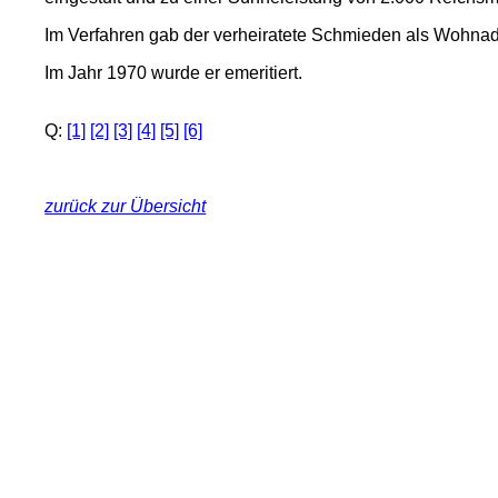
Im Verfahren gab der verheiratete Schmieden als Wohnad
Im Jahr 1970 wurde er emeritiert.
Q:
[1]
[2]
[3]
[4]
[5]
[6]
zurück zur Übersicht