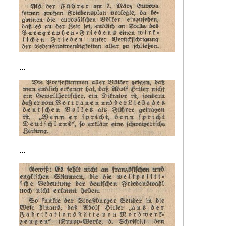
...
...