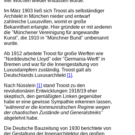
vier Wochen wieder entlassen wurde.
Im März 1903 ließ sich Troost als selbständiger
Architekt in München nieder und entwarf
zahlreiche Luxusvillen, womit er große
Bekanntheit erlangte. Hier gründete er mit anderen
die "Münchener Vereinigung für angewandte
Kunst", die 1910 in "Münchner Bund" umbenannt
wurde.
Ab 1912 arbeitete Troost für große Werften wie
"Norddeutsche Lloyd" oder "Germania-Werft" in
Bremen und war für die Innengestaltung von
Luxusdampfern zuständig. Troost galt als
Deutschlands Luxusarchitekt
[1]
.
Nach Nüsslein
[1]
stand Troost zu den
revolutionären Entwicklungen 1918/19 eher
skeptisch, den gemäßigten Linken gegenüber
habe er eine gewisse Sympathie erkennen lassen,
"während er die kommunistischen Regime wegen
der chaotischen Zustände und Generalstreiks"
abgelehnt habe.
Die Deutsche Bauzeitung von 1930 berichtete von
der Gestaltung der Innenarchitektur des großen