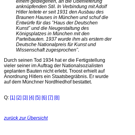
einem gediegenen, an die Überlieferung
anknüpfenden Stil. In Verbindung mit Adolf
Hitler leitete er seit 1931 den Ausbau des
Braunen Hauses in München und schuf die
Entwürfe für das "Haus der Deutschen
Kunst" und die Neugestaltung des
Königsplatzes in München mit den
Parteibauten. 1937 wurde ihm als erstem der
Deutsche Nationalpreis für Kunst und
Wissenschaft zugesprochen".
Durch seinen Tod 1934 hat er die Fertigstellung
vieler seiner im Auftrag der Nationalsozialisten
geplanten Bauten nicht erlebt. Troost erhielt auf
Anordnung Hitlers ein Staatsbegräbnis. Er wurde
auf dem Münchner Nordfriedhof bestattet.
Q:
[1]
[2]
[3]
[4]
[5]
[6]
[7]
[8]
zurück zur Übersicht