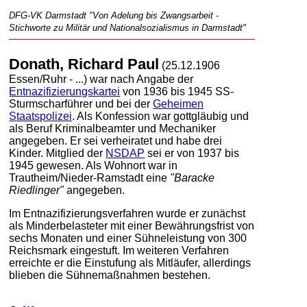
DFG-VK Darmstadt "Von Adelung bis Zwangsarbeit -
Stichworte zu Militär und Nationalsozialismus in Darmstadt"
Donath, Richard Paul
(25.12.1906
Essen/Ruhr - ...) war nach Angabe der
Entnazifizierungskartei
von 1936 bis 1945 SS-
Sturmscharführer und bei der
Geheimen
Staatspolizei
. Als Konfession war gottgläubig und
als Beruf Kriminalbeamter und Mechaniker
angegeben. Er sei verheiratet und habe drei
Kinder. Mitglied der
NSDAP
sei er von 1937 bis
1945 gewesen. Als Wohnort war in
Trautheim/Nieder-Ramstadt eine
"Baracke
Riedlinger"
angegeben.
Im Entnazifizierungsverfahren wurde er zunächst
als Minderbelasteter mit einer Bewährungsfrist von
sechs Monaten und einer Sühneleistung von 300
Reichsmark eingestuft. Im weiteren Verfahren
erreichte er die Einstufung als Mitläufer, allerdings
blieben die Sühnemaßnahmen bestehen.