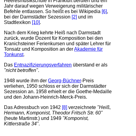
Heeresmusikschule in Frankfurt berufen und ein
Jahr darauf wegen Verweigerung militärischer
Befehle entlassen. So heißt es bei Wikipedia
[6]
,
bei der Darmstädter Sezession
[2]
und im
Stadtlexikon
[10]
.
Nach dem Krieg kehrte Heiß nach Darmstadt
zurück, wurde Dozent für Komposition bei den
Kranichsteiner Ferienkursen und später Lehrer für
Tonsatz und Komposition an der
Akademie für
Tonkunst
.
Das
Entnazifizierungsverfahren
überstand er als
"nicht betroffen"
.
1948 wurde ihm der
Georg-Büchner
-Preis
verliehen, 1950 schloss er sich der Darmstädter
Sezession an. 1958 erhielt er die Goethe-Medaille
und den Johann-Heinrich-Merck-Preis.
Das Adressbuch von 1942
[8]
verzeichnete
"Heiß,
Hermann, Komponist, Theodor Fritsch Str. 60"
(heute Martinstr.) und 1949
"Komponist,
Kittlerstraße 34"
.