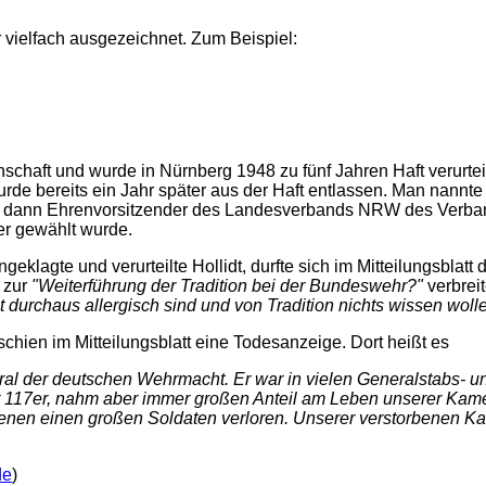
 vielfach ausgezeichnet. Zum Beispiel:
chaft und wurde in Nürnberg 1948 zu fünf Jahren Haft verurteil
urde bereits ein Jahr später aus der Haft entlassen. Man nannt
der, dann Ehrenvorsitzender des Landesverbands NRW des Verb
r gewählt wurde.
eklagte und verurteilte Hollidt, durfte sich im Mitteilungsblatt 
 zur
"Weiterführung der Tradition bei der Bundeswehr?"
verbreit
ht durchaus allergisch sind und von Tradition nichts wissen woll
chien im Mitteilungsblatt eine Todesanzeige. Dort heißt es
al der deutschen Wehrmacht. Er war in vielen Generalstabs- und
r 117er, nahm aber immer großen Anteil am Leben unserer Kame
benen einen großen Soldaten verloren. Unserer verstorbenen K
de
)