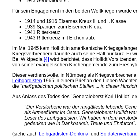
1943 Generaloberst.
Für sein Engagement in den beiden Weltkriegen wurde er
1914 und 1916 Eisernes Kreuz II. und I. Klasse
1939 Spangen zum Eisernen Kreuz
1941 Ritterkreuz
1943 Ritterkreuz mit Eichenlaub.
Im Mai 1945 kam Hollidt in amerikanische Kriegsgefangens
Kriegsverbrechern dauerte auch seine Haft nur kurz. Er w
Bei Wikipedia
[4]
wird berichtet, dass Hollidt Vorsitzen
von seiner evangelischen Kirchengemeinde zum Presbyte
Dieser verdienstvolle, in Nürnberg als Kriegsverbrecher ang
Leibgardisten
1965 in einem Brief an den Lieben Wachter
die
"maßgeblichen politischen Stellen ... in dieser Hinsic
Aus Anlass des Todes des "Generaloberst Karl Hollidt" ers
"Der Verstorbene war der rangälteste lebende Gener
als Armeeführer im Osten. Generaloberst Hollidt wa
Leser des Leibgardisten. Wir haben in dem verstor
gedenken wie in Dankbarkeit, Treue und Ehrfurcht".
(siehe auch
Leibgardisten-Denkmal
und
Soldatenverbän