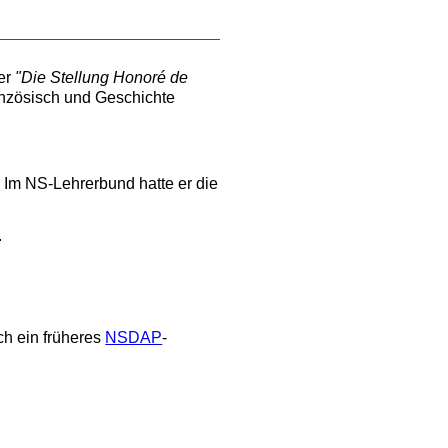
ber
"Die Stellung Honoré de
anzösisch und Geschichte
 Im NS-Lehrerbund hatte er die
.
ch ein früheres
NSDAP
-