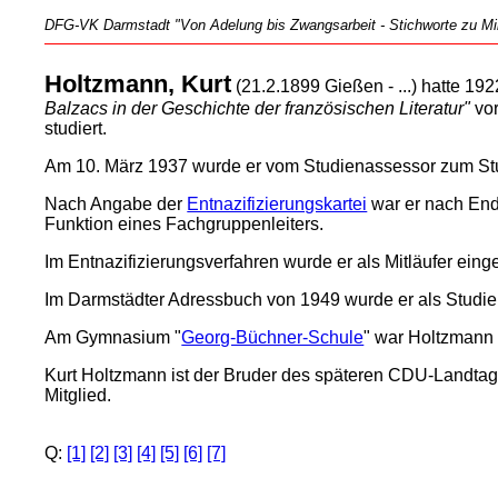
DFG-VK Darmstadt "Von Adelung bis Zwangsarbeit - Stichworte zu Mili
Holtzmann, Kurt
(21.2.1899 Gießen - ...) hatte 19
Balzacs in der Geschichte der französischen Literatur"
vor
studiert.
Am 10. März 1937 wurde er vom Studienassessor zum Stu
Nach Angabe der
Entnazifizierungskartei
war er nach End
Funktion eines Fachgruppenleiters.
Im Entnazifizierungsverfahren wurde er als Mitläufer eing
Im Darmstädter Adressbuch von 1949 wurde er als Studien
Am Gymnasium "
Georg-Büchner-Schule
" war Holtzmann 
Kurt Holtzmann ist der Bruder des späteren CDU-Landta
Mitglied.
Q:
[1]
[2]
[3]
[4]
[5]
[6]
[7]