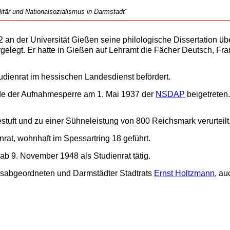
tär und Nationalsozialismus in Darmstadt"
22 an der Universität Gießen seine philologische Dissertation ü
gelegt. Er hatte in Gießen auf Lehramt die Fächer Deutsch, Fr
dienrat im hessischen Landesdienst befördert.
e der Aufnahmesperre am 1. Mai 1937 der
NSDAP
beigetreten.
estuft und zu einer Sühneleistung von 800 Reichsmark verurteilt
rat, wohnhaft im Spessartring 18 geführt.
ab 9. November 1948 als Studienrat tätig.
gsabgeordneten und Darmstädter Stadtrats
Ernst Holtzmann
, au