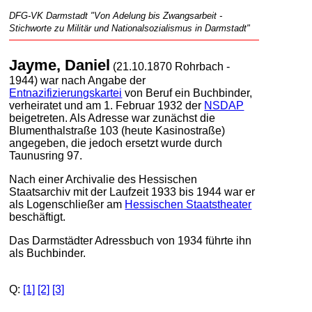
DFG-VK Darmstadt "Von Adelung bis Zwangsarbeit -
Stichworte zu Militär und Nationalsozialismus in Darmstadt"
Jayme, Daniel
(21.10.1870 Rohrbach -
1944) war nach Angabe der
Entnazifizierungskartei
von Beruf ein Buchbinder,
verheiratet und am 1. Februar 1932 der
NSDAP
beigetreten. Als Adresse war zunächst die
Blumenthalstraße 103 (heute Kasinostraße)
angegeben, die jedoch ersetzt wurde durch
Taunusring 97.
Nach einer Archivalie des Hessischen
Staatsarchiv mit der Laufzeit 1933 bis 1944 war er
als Logenschließer am
Hessischen Staatstheater
beschäftigt.
Das Darmstädter Adressbuch von 1934 führte ihn
als Buchbinder.
Q:
[1]
[2]
[3]