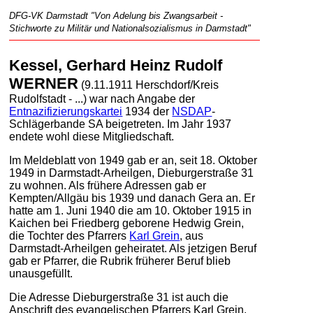
DFG-VK Darmstadt "Von Adelung bis Zwangsarbeit -
Stichworte zu Militär und Nationalsozialismus in Darmstadt"
Kessel, Gerhard Heinz Rudolf
WERNER
(9.11.1911 Herschdorf/Kreis
Rudolfstadt - ...) war nach Angabe der
Entnazifizierungskartei
1934 der
NSDAP
-
Schlägerbande SA beigetreten. Im Jahr 1937
endete wohl diese Mitgliedschaft.
Im Meldeblatt von 1949 gab er an, seit 18. Oktober
1949 in Darmstadt-Arheilgen, Dieburgerstraße 31
zu wohnen. Als frühere Adressen gab er
Kempten/Allgäu bis 1939 und danach Gera an. Er
hatte am 1. Juni 1940 die am 10. Oktober 1915 in
Kaichen bei Friedberg geborene Hedwig Grein,
die Tochter des Pfarrers
Karl Grein
, aus
Darmstadt-Arheilgen geheiratet. Als jetzigen Beruf
gab er Pfarrer, die Rubrik früherer Beruf blieb
unausgefüllt.
Die Adresse Dieburgerstraße 31 ist auch die
Anschrift des evangelischen Pfarrers Karl Grein.