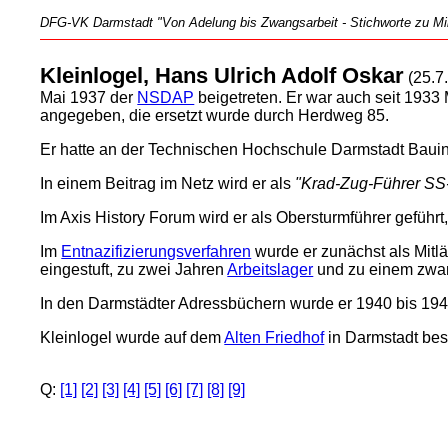
DFG-VK Darmstadt "Von Adelung bis Zwangsarbeit - Stichworte zu Mili
Kleinlogel, Hans Ulrich Adolf Oskar
(25.7
Mai 1937 der
NSDAP
beigetreten. Er war auch seit 1933
angegeben, die ersetzt wurde durch Herdweg 85.
Er hatte an der Technischen Hochschule Darmstadt Bauin
In einem Beitrag im Netz wird er als
"Krad-Zug-Führer SS-
Im Axis History Forum wird er als Obersturmführer geführt
Im
Entnazifizierungsverfahren
wurde er zunächst als Mitlä
eingestuft, zu zwei Jahren
Arbeitslager
und zu einem zwan
In den Darmstädter Adressbüchern wurde er 1940 bis 194
Kleinlogel wurde auf dem
Alten Friedhof
in Darmstadt best
Q:
[1]
[2]
[3]
[4]
[5]
[6]
[7]
[8]
[9]