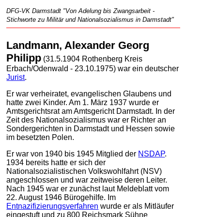
DFG-VK Darmstadt "Von Adelung bis Zwangsarbeit -
Stichworte zu Militär und Nationalsozialismus in Darmstadt"
Landmann, Alexander Georg
Philipp
(31.5.1904 Rothenberg Kreis
Erbach/Odenwald - 23.10.1975) war ein deutscher
Jurist
.
Er war verheiratet, evangelischen Glaubens und
hatte zwei Kinder. Am 1. März 1937 wurde er
Amtsgerichtsrat am Amtsgericht Darmstadt. In der
Zeit des Nationalsozialismus war er Richter an
Sondergerichten in Darmstadt und Hessen sowie
im besetzten Polen.
Er war von 1940 bis 1945 Mitglied der
NSDAP
.
1934 bereits hatte er sich der
Nationalsozialistischen Volkswohlfahrt (NSV)
angeschlossen und war zeitweise deren Leiter.
Nach 1945 war er zunächst laut Meldeblatt vom
22. August 1946 Bürogehilfe. Im
Entnazifizierungsverfahren
wurde er als Mitläufer
eingestuft und zu 800 Reichsmark Sühne