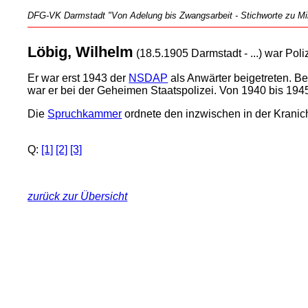
DFG-VK Darmstadt "Von Adelung bis Zwangsarbeit - Stichworte zu Mili
Löbig, Wilhelm
(18.5.1905 Darmstadt - ...) war Pol
Er war erst 1943 der
NSDAP
als Anwärter beigetreten. Be
war er bei der Geheimen Staatspolizei. Von 1940 bis 1945
Die
Spruchkammer
ordnete den inzwischen in der Kranich
Q:
[1]
[2]
[3]
zurück zur Übersicht