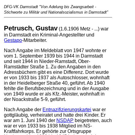
DFG-VK Darmstadt "Von Adelung bis Zwangsarbeit -
Stichworte zu Militär und Nationalsozialismus in Darmstadt"
Petrusch, Gustav
(1.6.1906 Metz - ...) war
in Darmstadt ein Kriminal-Angestellter und
Gestapo
-Mitarbeiter.
Nach Angabe im Meldeblatt von 1947 wohnte er
vom 1. September 1939 bis 1944 in Darmstadt
und seit 1944 in Nieder-Ramstadt, Ober-
Ramstädter Straße 1. Zu den Angaben in den
Adressbüchern gibt es eine Differenz. Dort wurde
er von 1933 bis 1937 als Autoschlosser, wohnhaft
in der Heidelberger Straße 40, geführt. Ab 1940
fehlte die Berufsbezeichnung und in der Ausgabe
von 1949 wurde er als Kfz.-Meister, wohnhaft in
der Noackstraße 5-9, geführt.
Nach Angabe der
Entnazifizierungskartei
war er
gottgläubig, verheiratet und hatte drei Kinder. Er
war am 1. Juni 1940 der
NSDAP
beigetreten, auch
war er von 1933 bis 1938 Mitglied im NS-
Kraftfahrkorps. Er gehörte zur Ortsgruppe