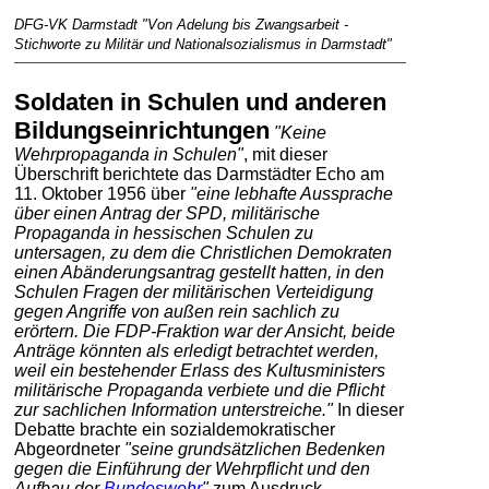
DFG-VK Darmstadt "Von Adelung bis Zwangsarbeit -
Stichworte zu Militär und Nationalsozialismus in Darmstadt"
Soldaten in Schulen und anderen
Bildungseinrichtungen
"Keine
Wehrpropaganda in Schulen"
, mit dieser
Überschrift berichtete das Darmstädter Echo am
11. Oktober 1956 über
"eine lebhafte Aussprache
über einen Antrag der SPD, militärische
Propaganda in hessischen Schulen zu
untersagen, zu dem die Christlichen Demokraten
einen Abänderungsantrag gestellt hatten, in den
Schulen Fragen der militärischen Verteidigung
gegen Angriffe von außen rein sachlich zu
erörtern. Die FDP-Fraktion war der Ansicht, beide
Anträge könnten als erledigt betrachtet werden,
weil ein bestehender Erlass des Kultusministers
militärische Propaganda verbiete und die Pflicht
zur sachlichen Information unterstreiche."
In dieser
Debatte brachte ein sozialdemokratischer
Abgeordneter
"seine grundsätzlichen Bedenken
gegen die Einführung der Wehrpflicht und den
Aufbau der
Bundeswehr
"
zum Ausdruck.