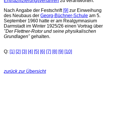
Entnazifizierungsverfahren
zu verantworten.
Nach Angabe der Festschrift
[9]
zur Einweihung
des Neubaus der
Georg-Büchner-Schule
am 5.
September 1960 hatte er am Realgymnasium
Darmstadt im Winter 1925/26 einen Vortrag über
"Der Flettner-Rotor und seine physikalischen
Grundlagen"
gehalten.
Q:
[1]
[2]
[3]
[4]
[5]
[6]
[7]
[8]
[9]
[10]
zurück zur Übersicht