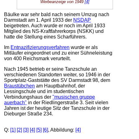
Werbeanzeige von 1949
[4]
Bäulke war sehr bald nach seinem Umzug nach
Darmstadt am 1. April 1933 der
NSDAP
beigetreten. Auch wurde er noch im April 1933
Mitglied des NS-Kraftfahrerkorps (NSKK) und
hatte die Stellung eines Scharführers.
Im
Entnazifizierungsverfahren
wurde er als
Mitläufer eingeordnet und zu einer Sühneleistung
von 400 Reichsmark verurteilt.
Nach 1945 betrieb er seine Tanzschule an
verschiedenen Standorten weiter, so 1946 in der
Sportplatz-Gaststätte des SV Darmstadt 98, dem
Braustübchen
am Hauptbahnhof, der
Lessingschule und im studentischen
Verbindungshaus der
"musischen gruppe
auerbach"
in der Riedlingerstraße 3. Seit vielen
Jahren ist der heutige Sitz der Tanzschule in der
Dieburger Straße 234.
Q:
[1]
[2]
[3]
[4]
[5]
[6]
, Abbildung:
[4]